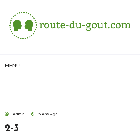
Skip
to
content
Vivez à votre rythme
ROUTE-DU-GOUT.COM
MENU
Admin
5 Ans Ago
2-3