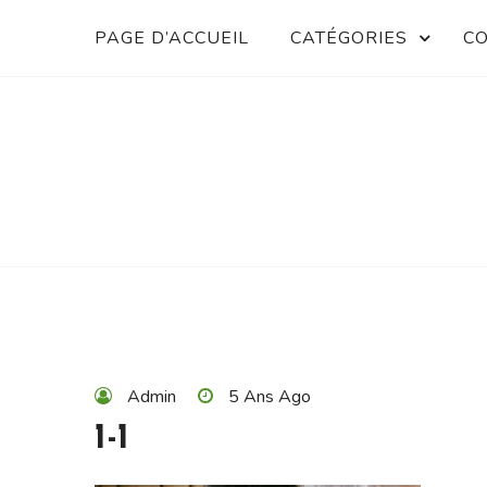
Skip
PAGE D’ACCUEIL
CATÉGORIES
C
to
content
Vivez à votre rythme
ROUTE-DU-GOUT.CO
Admin
5 Ans Ago
1-1