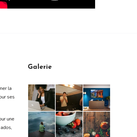
Galerie
mer la
our ses
our une
 ados,